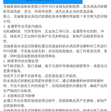
无锡泰源机器制造有限公司作为行业领先的制造商，其水涡流式研磨
机凭借高效、灵活、环保等优势，成为众多企业的首选设备。
那么，无锡泰源水涡流式研磨机具体有哪些用途呢？本文将为您详细
介绍。
1. 金属零件去毛刺与抛光
在机械制造、汽车零部件、五金加工等行业，金属零件在切割、冲
压、铸造等工艺过程中容易产生毛刺和锐边，影响产品精度和安全
性。
无锡泰源水涡流式研磨机通过高速旋转的水涡流带动磨料对工件进行
均匀研磨，可高效去除毛刺，并实现表面抛光，使工件更加光滑、美
观，同时提高装配精度和使用寿命。
2. 精密零件的光整处理
对于航空航天、医疗器械、电子元器件等领域的精密零件，表面光洁
度要求极高。
传统手工打磨不仅效率低，还容易造成工件损伤。
而水涡流式研磨机采用柔性研磨方式，通过调整磨料种类和研磨时
间，可在不损伤工件的前提下，实现高精度的光整处理，确保产品符
合严格的行业标准。
3. 去除氧化层与除锈
金属工件在长期存放或使用过程中，容易因氧化而产生锈蚀，影响产
品性能和外观。
无锡泰源水涡流式研磨机可搭配专用磨料和光亮剂，快速去除工件表