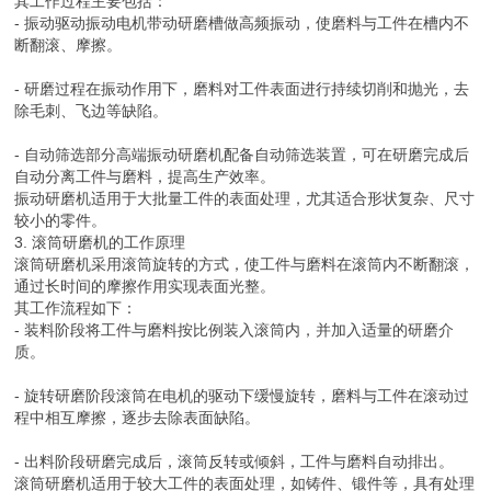
其工作过程主要包括：
- 振动驱动振动电机带动研磨槽做高频振动，使磨料与工件在槽内不
断翻滚、摩擦。
- 研磨过程在振动作用下，磨料对工件表面进行持续切削和抛光，去
除毛刺、飞边等缺陷。
- 自动筛选部分高端振动研磨机配备自动筛选装置，可在研磨完成后
自动分离工件与磨料，提高生产效率。
振动研磨机适用于大批量工件的表面处理，尤其适合形状复杂、尺寸
较小的零件。
3. 滚筒研磨机的工作原理
滚筒研磨机采用滚筒旋转的方式，使工件与磨料在滚筒内不断翻滚，
通过长时间的摩擦作用实现表面光整。
其工作流程如下：
- 装料阶段将工件与磨料按比例装入滚筒内，并加入适量的研磨介
质。
- 旋转研磨阶段滚筒在电机的驱动下缓慢旋转，磨料与工件在滚动过
程中相互摩擦，逐步去除表面缺陷。
- 出料阶段研磨完成后，滚筒反转或倾斜，工件与磨料自动排出。
滚筒研磨机适用于较大工件的表面处理，如铸件、锻件等，具有处理