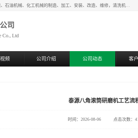
无锡泰源机器制造有限公司经营范围包括起重设备、光整机械、石油机械、化工机械的制造、加工、安装、改造、维修，清洗机、环保设备的制造、加工，磨料、磨液及辅料的销售等；主要产品有：各种抛丸机、光饰机、研磨机、抛光机、砂带机等，多型号、全天候服务保障，有需求者请咨询热线电话或在线客服。
公司
 Co., Ltd
视频
公司介绍
公司动态
客
泰源八角滚筒研磨机工艺流
时间：2026-08-06
点击次数：41