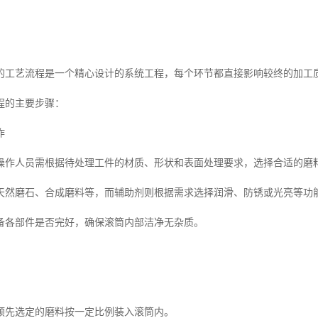
的工艺流程是一个精心设计的系统工程，每个环节都直接影响较终的加工
程的主要步骤：
作
操作人员需根据待处理工件的材质、形状和表面处理要求，选择合适的磨
天然磨石、合成磨料等，而辅助剂则根据需求选择润滑、防锈或光亮等功
备各部件是否完好，确保滚筒内部洁净无杂质。
预先选定的磨料按一定比例装入滚筒内。