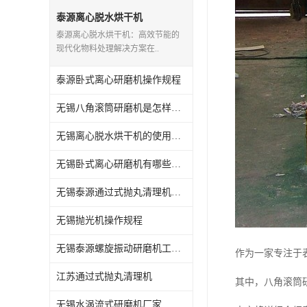
抛丸机配件,抛丸机钢丸
泰源离心脱水烘干机
泰源离心脱水烘干机：高效节能的
现代化物料处理解决方案在..
泰源卧式离心研磨机操作规程
无锡八角滚筒研磨机是怎样操作的
无锡离心脱水烘干机的使用方法
无锡卧式离心研磨机有哪些用途
无锡泰源通过式抛丸清理机怎么维护
无锡抛光机操作规程
无锡泰源螺旋振动研磨机工艺流程
作为一家专注于
江苏通过式抛丸清理机
其中，八角滚筒
无锡水涡流式研磨机厂家