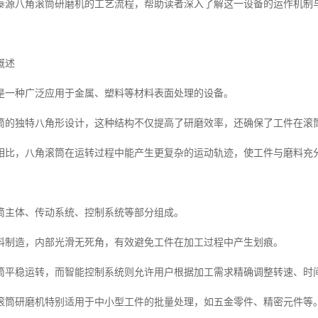
泰源八角滚筒研磨机的工艺流程，帮助读者深入了解这一设备的运作机制
概述
是一种广泛应用于金属、塑料等材料表面处理的设备。
筒的独特八角形设计，这种结构不仅提高了研磨效率，还确保了工件在滚
相比，八角滚筒在运转过程中能产生更复杂的运动轨迹，使工件与磨料充
筒主体、传动系统、控制系统等部分组成。
料制造，内部光滑无死角，有效避免工件在加工过程中产生划痕。
筒平稳运转，而智能控制系统则允许用户根据加工需求精确调整转速、时
滚筒研磨机特别适用于中小型工件的批量处理，如五金零件、精密元件等