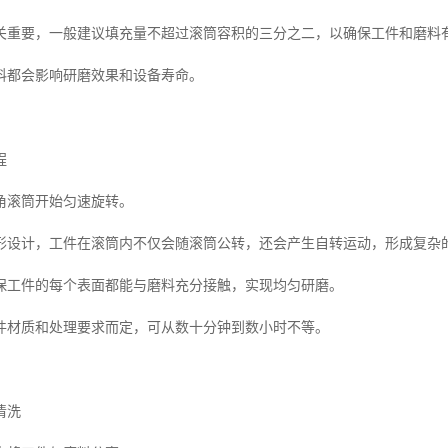
关重要，一般建议填充量不超过滚筒容积的三分之二，以确保工件和磨料
料都会影响研磨效果和设备寿命。
程
角滚筒开始匀速旋转。
形设计，工件在滚筒内不仅会随滚筒公转，还会产生自转运动，形成复杂
保工件的每个表面都能与磨料充分接触，实现均匀研磨。
件材质和处理要求而定，可从数十分钟到数小时不等。
清洗