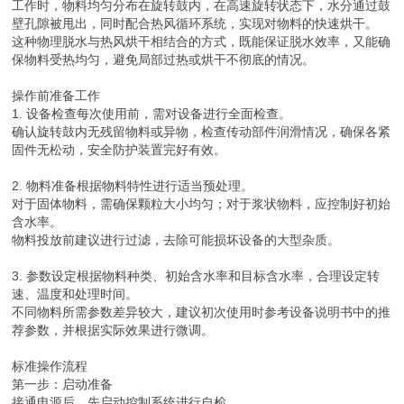
工作时，物料均匀分布在旋转鼓内，在高速旋转状态下，水分通过鼓
壁孔隙被甩出，同时配合热风循环系统，实现对物料的快速烘干。
这种物理脱水与热风烘干相结合的方式，既能保证脱水效率，又能确
保物料受热均匀，避免局部过热或烘干不彻底的情况。
操作前准备工作
1. 设备检查每次使用前，需对设备进行全面检查。
确认旋转鼓内无残留物料或异物，检查传动部件润滑情况，确保各紧
固件无松动，安全防护装置完好有效。
2. 物料准备根据物料特性进行适当预处理。
对于固体物料，需确保颗粒大小均匀；对于浆状物料，应控制好初始
含水率。
物料投放前建议进行过滤，去除可能损坏设备的大型杂质。
3. 参数设定根据物料种类、初始含水率和目标含水率，合理设定转
速、温度和处理时间。
不同物料所需参数差异较大，建议初次使用时参考设备说明书中的推
荐参数，并根据实际效果进行微调。
标准操作流程
第一步：启动准备
接通电源后，先启动控制系统进行自检。